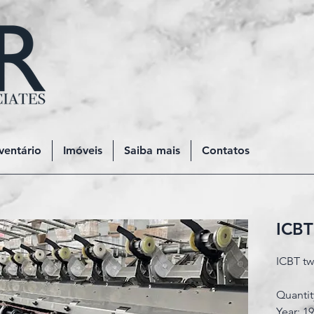
ventário
Imóveis
Saiba mais
Contatos
ICBT
ICBT tw
Quanti
Year: 1