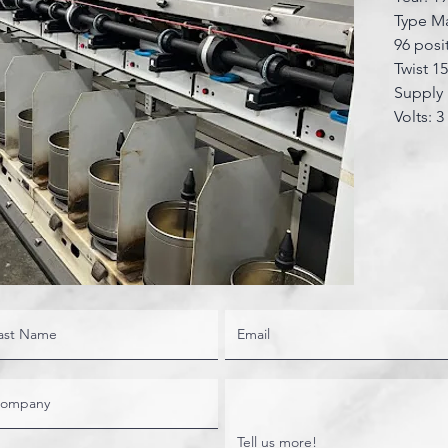
Type M
96 posi
Twist 1
Supply 
Volts: 3