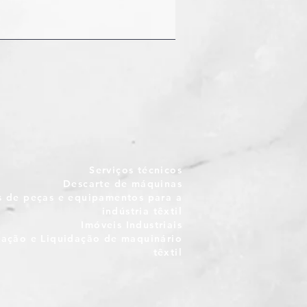
Serviços técnicos
Descarte de máquinas
 de peças e equipamentos para a
indústria têxtil
Imóveis Industriais
iação e Liquidação de maquinário
têxtil