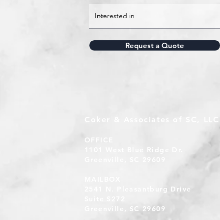
Request a Quote
Coker & Associates of SC, LLC
OFFICE
1101 West Blue Ridge Dr.
Greenville, SC 29609
MAILBOX
2541 N. Pleasantburg Drive
Suite S272
Greenville, SC 29609