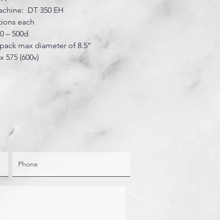
achine: DT 350 EH
tions each
50 – 500d
pack max diameter of 8.5”
 x 575 (600v)