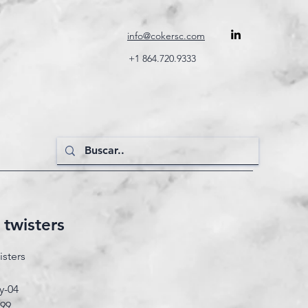
info@cokersc.com
+1 864.720.9333
 twisters
isters
ty-04
999