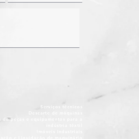
-HKS2
 40
130"
Serviços técnicos
Descarte de máquinas
 de peças e equipamentos para a
indústria têxtil
Imóveis Industriais
iação e Liquidação de maquinário