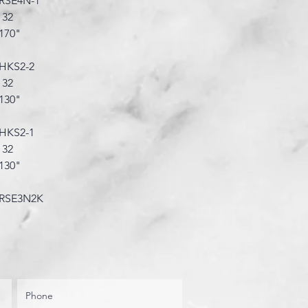
RSE4N-1
 32
170"
HKS2-2
 32
130"
HKS2-1
 32
130"
RSE3N2K
 32
170"
-HKS2
 32
170"