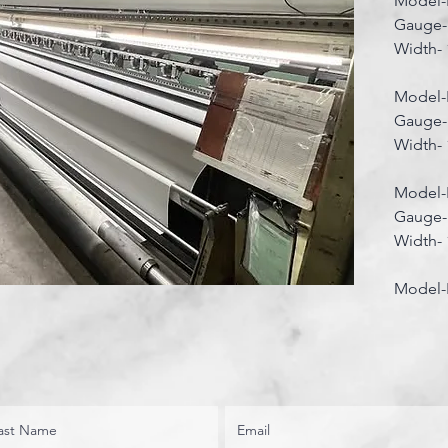
Model-
Gauge-
Width- 
Model-
Gauge-
Width- 
Model-
Gauge-
Width- 
Model-
Gauge-
Width- 
Model
Gauge-
Width- 