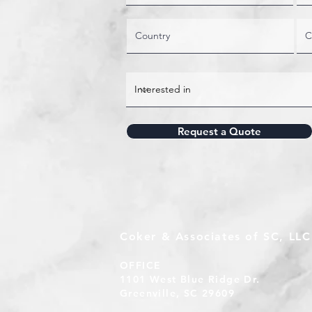
Request a Quote
Coker & Associates of SC, LLC
OFFICE
1101 West Blue Ridge Dr.
Greenville, SC 29609