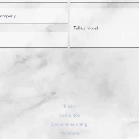
Model
Gauge-
Width- 
Início
Sobre nós
Vendas
Decommissioning
Inventário
Aval